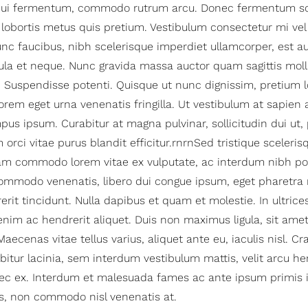
t dui fermentum, commodo rutrum arcu. Donec fermentum sc
ue lobortis metus quis pretium. Vestibulum consectetur mi vel 
unc faucibus, nibh scelerisque imperdiet ullamcorper, est 
ula et neque. Nunc gravida massa auctor quam sagittis molli
Suspendisse potenti. Quisque ut nunc dignissim, pretium l
orem eget urna venenatis fringilla. Ut vestibulum at sapie
mpus ipsum. Curabitur at magna pulvinar, sollicitudin dui ut,
ci vitae purus blandit efficitur.rnrnSed tristique scelerisqu
m commodo lorem vitae ex vulputate, ac interdum nibh po
ommodo venenatis, libero dui congue ipsum, eget pharetra
erit tincidunt. Nulla dapibus et quam et molestie. In ultrice
 enim ac hendrerit aliquet. Duis non maximus ligula, sit ame
aecenas vitae tellus varius, aliquet ante eu, iaculis nisl. C
itur lacinia, sem interdum vestibulum mattis, velit arcu hen
ec ex. Interdum et malesuada fames ac ante ipsum primis i
us, non commodo nisl venenatis at.