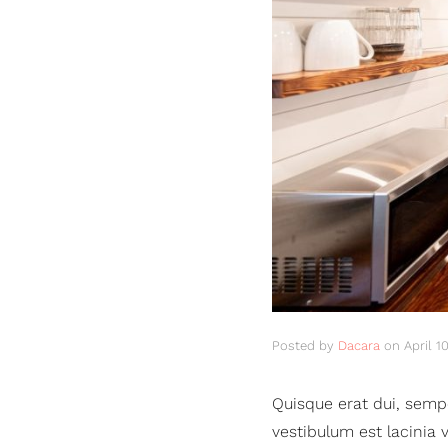
Posted by
Dacara
on
April 1
Quisque erat dui, sempe
vestibulum est lacinia 