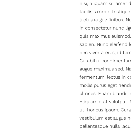
nisi, aliquam sit ame
facilisis.rnrnIn tristiq
luctus augue finibus. N
in consectetur nunc lig
quis maximus euismod. 
sapien. Nunc eleifend l
nec viverra eros, id te
Curabitur condimentum or
augue maximus sed. Na
fermentum, lectus in c
mollis purus eget hendr
ultrices. Etiam blandit
Aliquam erat volutpat. M
ut rhoncus ipsum. Curab
vestibulum est augue n
pellentesque nulla lac