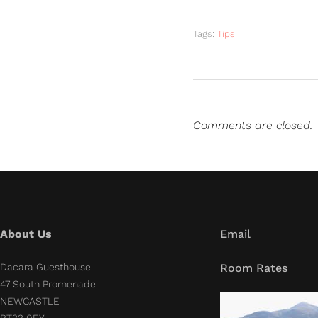
Tags:
Tips
Comments are closed.
About Us
Email
Dacara Guesthouse
Room Rates
47 South Promenade
NEWCASTLE