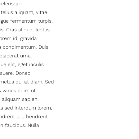
elerisque
tellus aliquam, vitae
augue fermentum turpis,
s. Cras aliquet lectus
orem id, gravida
n a condimentum. Duis
 placerat urna.
e elit, eget iaculis
suere. Donec
 metus dui at diam. Sed
s varius enim ut
t aliquam sapien.
ras sed interdum lorem,
drerit leo, hendrerit
n faucibus. Nulla