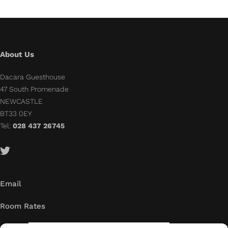
About Us
Dacara Guesthouse
47 South Promenade
NEWCASTLE
BT33 0EY
Tel:
028 437 26745
Email
Room Rates