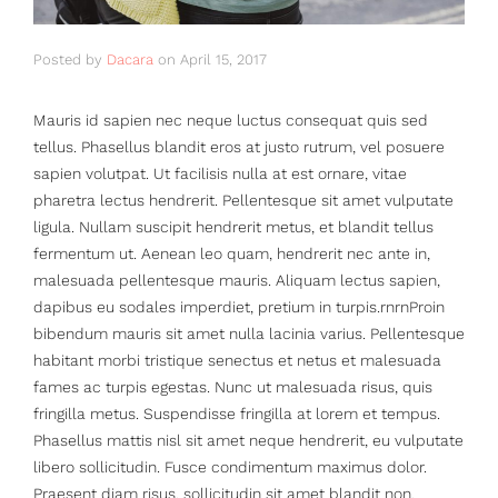
Posted by
Dacara
on
April 15, 2017
Mauris id sapien nec neque luctus consequat quis sed
tellus. Phasellus blandit eros at justo rutrum, vel posuere
sapien volutpat. Ut facilisis nulla at est ornare, vitae
pharetra lectus hendrerit. Pellentesque sit amet vulputate
ligula. Nullam suscipit hendrerit metus, et blandit tellus
fermentum ut. Aenean leo quam, hendrerit nec ante in,
malesuada pellentesque mauris. Aliquam lectus sapien,
dapibus eu sodales imperdiet, pretium in turpis.rnrnProin
bibendum mauris sit amet nulla lacinia varius. Pellentesque
habitant morbi tristique senectus et netus et malesuada
fames ac turpis egestas. Nunc ut malesuada risus, quis
fringilla metus. Suspendisse fringilla at lorem et tempus.
Phasellus mattis nisl sit amet neque hendrerit, eu vulputate
libero sollicitudin. Fusce condimentum maximus dolor.
Praesent diam risus, sollicitudin sit amet blandit non,